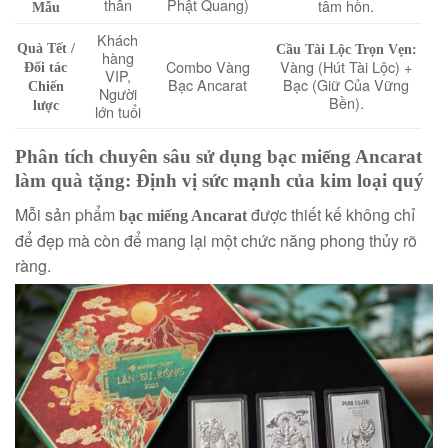
thân
Phật Quang)
tâm hồn.
Mẫu
Khách
Quà Tết /
Cầu Tài Lộc Trọn Vẹn:
hàng
Combo Vàng
Vàng (Hút Tài Lộc) +
Đối tác
VIP,
Bạc Ancarat
Bạc (Giữ Của Vững
Chiến
Người
Bền).
lược
lớn tuổi
Phân tích chuyên sâu sử dụng bạc miếng Ancarat
làm quà tặng: Định vị sức mạnh của kim loại quý
Mỗi sản phẩm
được thiết kế không chỉ
bạc miếng Ancarat
để đẹp mà còn để mang lại một chức năng phong thủy rõ
ràng.