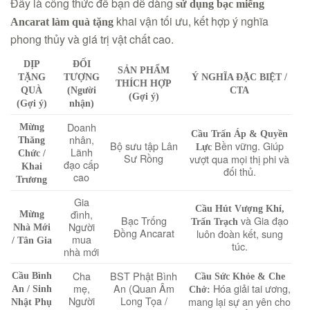
Đây là công thức để bạn dễ dàng
sử dụng bạc miếng
khai vận tối ưu, kết hợp ý nghĩa
Ancarat làm quà tặng
phong thủy và giá trị vật chất cao.
DỊP
ĐỐI
SẢN PHẨM
TẶNG
TƯỢNG
Ý NGHĨA ĐẶC BIỆT /
THÍCH HỢP
QUÀ
(Người
CTA
(Gợi ý)
(Gợi ý)
nhận)
Doanh
Mừng
Cầu Trấn Áp & Quyền
nhân,
Thăng
Bộ sưu tập Lân
Bền vững. Giúp
Lực
Lãnh
Chức /
Sư Rồng
vượt qua mọi thị phi và
đạo cấp
Khai
đối thủ.
cao
Trương
Gia
Cầu Hút Vượng Khí,
đình,
Mừng
Bạc Trống
và Gia đạo
Trấn Trạch
Người
Nhà Mới
Đồng Ancarat
luôn đoàn kết, sung
mua
/ Tân Gia
túc.
nhà mới
Cha
BST Phật Bình
Cầu Bình
Cầu Sức Khỏe & Che
mẹ,
An (Quan Âm
Hóa giải tai ương,
An / Sinh
Chở:
Người
Long Tọa /
mang lại sự an yên cho
Nhật Phụ