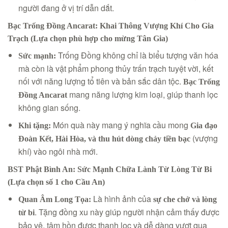
người đang ở vị trí dẫn dắt.
Bạc Trống Đồng Ancarat: Khai Thông Vượng Khí Cho Gia
Trạch (Lựa chọn phù hợp cho mừng Tân Gia)
Trống Đồng không chỉ là biểu tượng văn hóa
Sức mạnh:
mà còn là vật phẩm phong thủy trấn trạch tuyệt vời, kết
nối với năng lượng tổ tiên và bản sắc dân tộc.
Bạc Trống
mang năng lượng kim loại, giúp thanh lọc
Đồng Ancarat
không gian sống.
Món quà này mang ý nghĩa cầu mong
Khi tặng:
Gia đạo
(vượng
Đoàn Kết, Hài Hòa, và thu hút dòng chảy tiền bạc
khí) vào ngôi nhà mới.
BST Phật Bình An: Sức Mạnh Chữa Lành Từ Lòng Từ Bi
(Lựa chọn số 1 cho Cầu An)
Là hình ảnh của
Quan Âm Long Tọa:
sự che chở và lòng
. Tặng đồng xu này giúp người nhận cảm thấy được
từ bi
bảo vệ, tâm hồn được thanh lọc và dễ dàng vượt qua