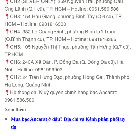
CH2 (SILVER ONLY): 259 Nguyễn Trãi, phường Cầu
Ông Lãnh (Q.1 cũ), TP. HCM – Hotline: 0961.586.586
CH3: 154 Hậu Giang, phường Bình Tây (Q.6 cũ), TP.
HCM – Hotline: 0981816330
CH4: 382 Lê Quang Định, phường Bình Lợi Trung
(Q.Bình Thạnh cũ), TP. HCM – Hotline: 0981816365
CH5: 105 Nguyễn Thị Thập, phường Tân Hưng (Q.7 cũ),
TP.HCM
CH6: 243A Xã Đàn, P. Đống Đa (Q. Đống Đa cũ), Hà
Nội – Hotline: 0981999903
CH7: 24 Trần Hưng Đạo, phường Hồng Gai, Thành phố
Hạ Long, Quảng Ninh
Hệ thống đại lý uỷ quyền chính hãng bạc Ancarat:
0961.586.586
Xem thêm
Mua bạc Ancarat ở đâu? Địa chỉ và Kênh phân phối uy
tín