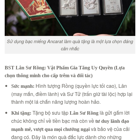
Sử dụng bạc miếng Ancarat làm quà tặng là một lựa chọn đáng
cân nhắc
BST Lân Sư Rồng: Vật Phẩm Gia Tăng Uy Quyền (Lựa
chọn thông minh cho cấp trêm và đối tác)
Hình tượng Rồng (quyền lực tối cao), Lân
Sức mạnh:
(may mắn, điềm lành) và Sư Tử (trấn giữ tài lộc) hợp lại
thành một lá chắn năng lượng hoàn hảo.
Tặng bộ sưu tập
là gửi gắm lời
Khi tặng:
Lân Sư Rồng
chúc không chỉ về tiền bạc mà còn về
tư duy lãnh đạo
và bảo vệ của cải
mạnh mẽ, vượt qua mọi chướng ngại
đang có. Đây là món quà đắc lực dành cho những