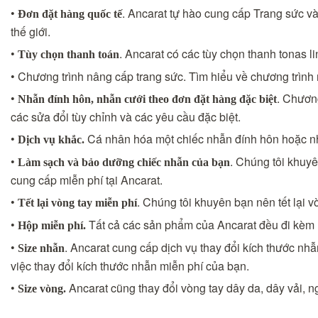
•
. Ancarat tự hào cung cấp Trang sức và
Đơn đặt hàng quốc tế
thế giới.
•
. Ancarat có các tùy chọn thanh tonas li
Tùy chọn thanh toán
• Chương trình nâng cấp trang sức. Tìm hiểu về chương trình 
•
. Chươn
Nhẫn đính hôn, nhẫn cưới theo đơn đặt hàng đặc biệt
các sửa đổi tùy chỉnh và các yêu cầu đặc biệt.
•
Cá nhân hóa một chiếc nhẫn đính hôn hoặc nh
Dịch vụ khắc.
•
. Chúng tôi khuy
Làm sạch và bảo dưỡng chiếc nhẫn của bạn
cung cấp miễn phí tại Ancarat.
•
. Chúng tôi khuyên bạn nên tết lại v
Tết lại vòng tay miễn phí
•
Tất cả các sản phẩm của Ancarat đều đi kèm h
Hộp miễn phí.
•
. Ancarat cung cấp dịch vụ thay đổi kích thước nhẫ
Size nhẫn
việc thay đổi kích thước nhẫn miễn phí của bạn.
•
Ancarat cũng thay đổi vòng tay dây da, dây vải, ng
Size vòng.