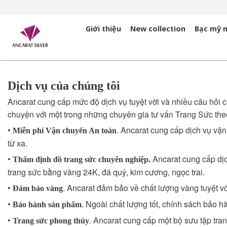
Bỏ
qua
Giới thiệu
New collection
Bạc mỹ 
nội
dung
Dịch vụ của chúng tôi
Ancarat cung cấp mức độ dịch vụ tuyệt vời và nhiều câu hỏi củ
chuyện với một trong những chuyên gia tư vấn Trang Sức the
•
. Ancarat cung cấp dịch vụ vậ
Miễn phí Vận chuyển An toàn
từ xa.
•
Ancarat cung cấp dịc
Thẩm định đồ trang sức chuyên nghiệp.
trang sức bằng vàng 24K, đá quý, kim cương, ngọc trai.
•
. Ancarat đảm bảo về chất lượng vàng tuyệt vờ
Đảm bảo vàng
•
. Ngoài chất lượng tốt, chính sách bảo h
Bảo hành sản phẩm
•
. Ancarat cung cấp một bộ sưu tập tr
Trang sức phong thủy