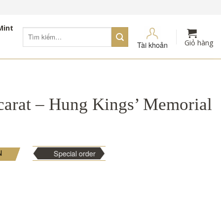
Mint
Tìm
kiếm:
Giỏ hàng
Tài khoản
arat – Hung Kings’ Memorial
N
Special order