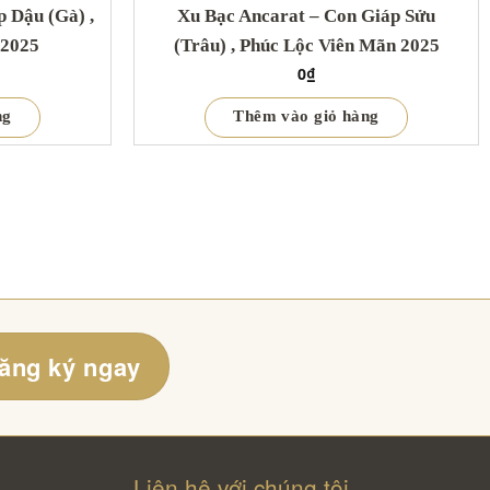
 Dậu (Gà) ,
Xu Bạc Ancarat – Con Giáp Sửu
 2025
(Trâu) , Phúc Lộc Viên Mãn 2025
0
₫
ng
Thêm vào giỏ hàng
ăng ký ngay
Liên hệ với chúng tôi