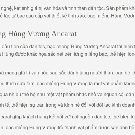
ghệ, kết tinh giá trị văn hóa và tinh thần dân tộc. Sản phẩm 
ế tác từ bạc cao cấp với thiết kế tinh xảo, bạc miếng Hùng Vươ
g Hùng Vương Ancarat
đầu tiên của dân tộc, bạc miếng Hùng Vương Ancarat tái hiện ti
 Hùng được khắc họa sắc nét trên từng miếng bạc, thể hiện lòn
à mang giá trị văn hóa sâu sắc dành tặng người thân, bạn bè, đ
êu thích sưu tầm, bạc miếng Hùng Vương là một vật phẩm không 
 qua nhiều thế hệ như một vật phẩm nhắc nhở về nguồn cội dân 
h tế, thể hiện sự trân trọng và kính nể đối với đối tác kinh doanh
rat giúp khách hàng kết nối với cội nguồn dân tộc, thể hiện lò
 hạn, bạc miếng Hùng Vương trở thành vật phẩm được săn đón bởi