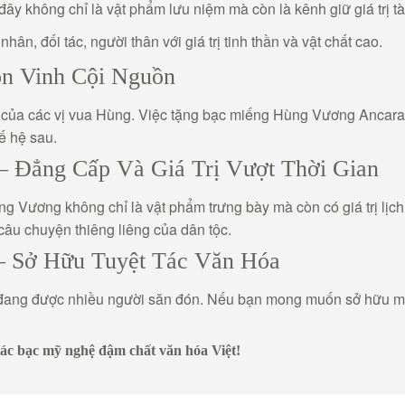
 đây không chỉ là vật phẩm lưu niệm mà còn là kênh giữ giá trị tà
ân, đối tác, người thân với giá trị tinh thần và vật chất cao.
n Vinh Cội Nguồn
của các vị vua Hùng. Việc tặng bạc miếng Hùng Vương Ancarat t
hế hệ sau.
 Đẳng Cấp Và Giá Trị Vượt Thời Gian
Vương không chỉ là vật phẩm trưng bày mà còn có giá trị lịch 
âu chuyện thiêng liêng của dân tộc.
– Sở Hữu Tuyệt Tác Văn Hóa
đang được nhiều người săn đón. Nếu bạn mong muốn sở hữu một
tác bạc mỹ nghệ đậm chất văn hóa Việt!