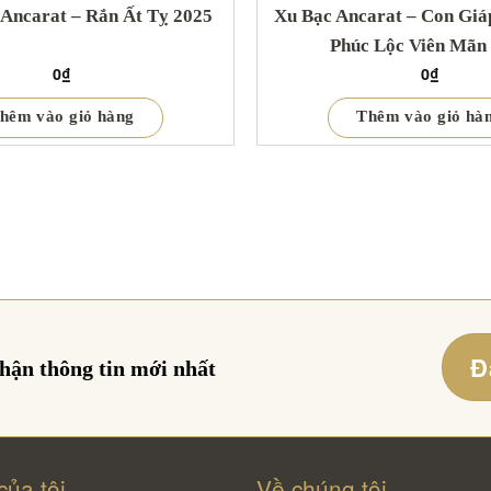
Ancarat – Rắn Ất Tỵ 2025
Xu Bạc Ancarat – Con Giáp
Phúc Lộc Viên Mãn
0
₫
0
₫
hêm vào giỏ hàng
Thêm vào giỏ hà
Đ
nhận thông tin mới nhất
của tôi
Về chúng tôi