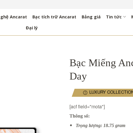
nghệ Ancarat
Bạc tích trữ Ancarat
Bảng giá
Tin tức
Đại lý
Bạc Miếng Anc
Day
LUXURY COLLECTIO
[acf field="mota"]
Thông số:
Trọng lượng: 18.75 gram