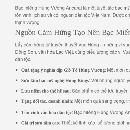
Bạc miếng Hùng Vương Ancarat là một tuyệt tác bạc mỹ n
tôn vinh lịch sử và cội nguồn dân tộc Việt Nam. Được ch
thịnh vượng.
Nguồn Cảm Hứng Tạo Nên Bạc Miến
Lấy cảm hứng từ truyền thuyết Vua Hùng – những vị vua 
Đông Sơn, văn hóa Lạc Việt, cùng biểu tượng các vị Vua
dân tộc.
: Một món qu
Quà tặng ý nghĩa dịp Giỗ Tổ Hùng Vương
: Với những người y
Sưu tầm bạc mỹ nghệ Hùng Kings
: Sản phẩm có thể lưu truyền
Lưu niệm cho thế hệ sau
: Một món quà sang trọng, tin
Tặng đối tác, doanh nhân
: Bạc miếng Hùng Vương Anca
Tôn vinh văn hóa dân tộc
: Thiết kế tinh xảo, số lượng giới
Giá trị sưu tầm cao