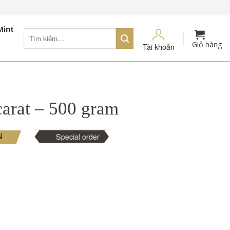
Mint
Tìm
kiếm:
Giỏ hàng
Tài khoản
arat – 500 gram
N
Special order