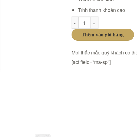
Tính thanh khoản cao
Bạc miếng Ancarat - 500 gram
Thêm vào giỏ hàng
Mọi thắc mắc quý khách có thể
[acf field="ma-sp"]