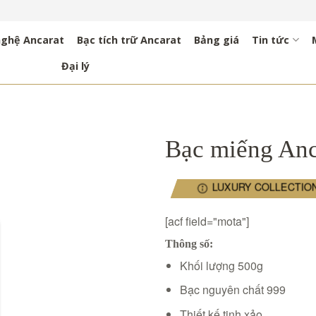
nghệ Ancarat
Bạc tích trữ Ancarat
Bảng giá
Tin tức
Đại lý
Bạc miếng Anc
LUXURY COLLECTIO
[acf field="mota"]
Thông số:
Khối lượng 500g
Bạc nguyên chất 999
Thiết kế tinh xảo