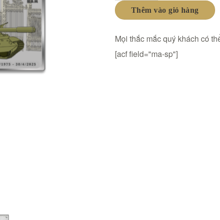
Thêm vào giỏ hàng
Mọi thắc mắc quý khách có thể
[acf field="ma-sp"]