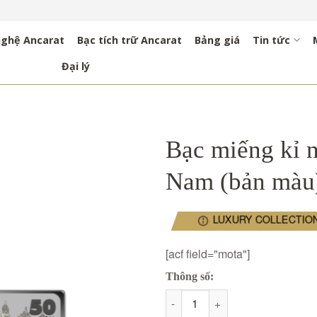
nghệ Ancarat
Bạc tích trữ Ancarat
Bảng giá
Tin tức
Đại lý
Bạc miếng kỉ 
Nam (bản màu
LUXURY COLLECTIO
[acf field="mota"]
Thông số:
Bạc miếng kỉ niệm 50 năm giả