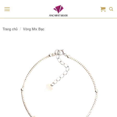
Bỏ
qua
nội
dung
/
Trang chủ
Vòng Mix Bạc