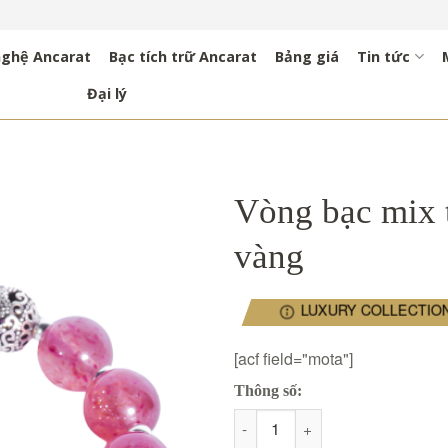
nghệ Ancarat
Bạc tích trữ Ancarat
Bảng giá
Tin tức
Đại lý
Vòng bạc mix 
vàng
LUXURY COLLECTIO
[acf field="mota"]
Thông số:
Vòng bạc mix thạch anh dâu h