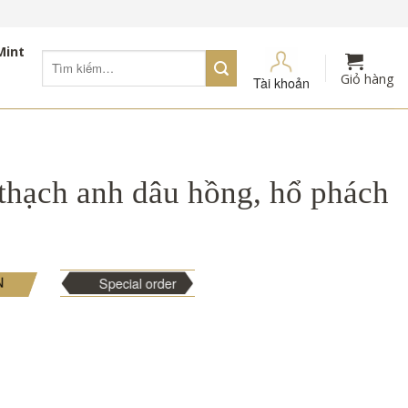
Mint
Tìm
kiếm:
Giỏ hàng
Tài khoản
thạch anh dâu hồng, hổ phách
N
Special order
ồng, hổ phách vàng số lượng