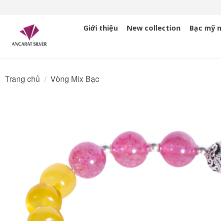
Bỏ
qua
Giới thiệu
New collection
Bạc mỹ 
nội
dung
Trang chủ
/
Vòng Mix Bạc