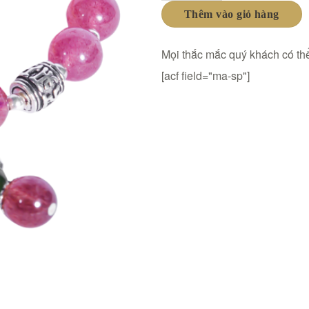
Thêm vào giỏ hàng
Mọi thắc mắc quý khách có thể
[acf field="ma-sp"]