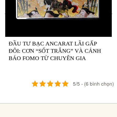
ĐẦU TƯ BẠC ANCARAT LÃI GẤP
ĐÔI: CƠN “SỐT TRẮNG” VÀ CẢNH
BÁO FOMO TỪ CHUYÊN GIA
5/5 - (6 bình chọn)