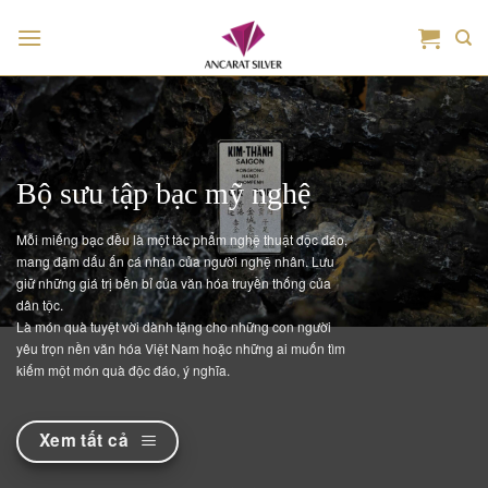
Bỏ
qua
nội
dung
Bộ sưu tập bạc mỹ nghệ
Mỗi miếng bạc đều là một tác phẩm nghệ thuật độc đáo,
mang đậm dấu ấn cá nhân của người nghệ nhân. Lưu
giữ những giá trị bền bỉ của văn hóa truyền thống của
dân tộc.
Là món quà tuyệt vời dành tặng cho những con người
yêu trọn nền văn hóa Việt Nam hoặc những ai muốn tìm
kiếm một món quà độc đáo, ý nghĩa.
Xem tất cả