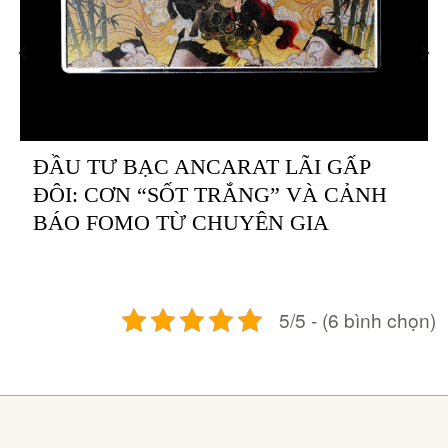
ĐẦU TƯ BẠC ANCARAT LÃI GẤP
ĐÔI: CƠN “SỐT TRẮNG” VÀ CẢNH
BÁO FOMO TỪ CHUYÊN GIA
5/5 - (6 bình chọn)