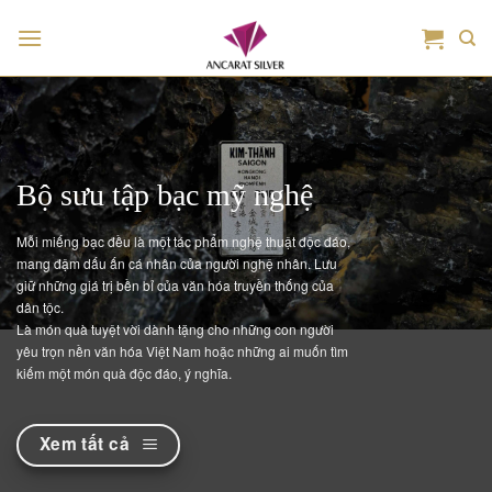
Bỏ
qua
nội
dung
Bộ sưu tập bạc mỹ nghệ
Mỗi miếng bạc đều là một tác phẩm nghệ thuật độc đáo,
mang đậm dấu ấn cá nhân của người nghệ nhân. Lưu
giữ những giá trị bền bỉ của văn hóa truyền thống của
dân tộc.
Là món quà tuyệt vời dành tặng cho những con người
yêu trọn nền văn hóa Việt Nam hoặc những ai muốn tìm
kiếm một món quà độc đáo, ý nghĩa.
Xem tất cả