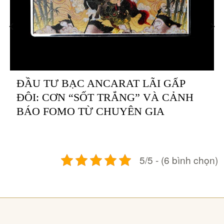
ĐẦU TƯ BẠC ANCARAT LÃI GẤP
ĐÔI: CƠN “SỐT TRẮNG” VÀ CẢNH
BÁO FOMO TỪ CHUYÊN GIA
5/5 - (6 bình chọn)