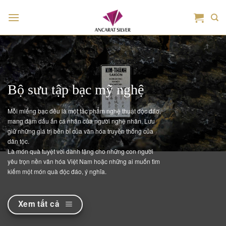
Bỏ
qua
nội
dung
Bộ sưu tập bạc mỹ nghệ
Mỗi miếng bạc đều là một tác phẩm nghệ thuật độc đáo,
mang đậm dấu ấn cá nhân của người nghệ nhân. Lưu
giữ những giá trị bền bỉ của văn hóa truyền thống của
dân tộc.
Là món quà tuyệt vời dành tặng cho những con người
yêu trọn nền văn hóa Việt Nam hoặc những ai muốn tìm
kiếm một món quà độc đáo, ý nghĩa.
Xem tất cả